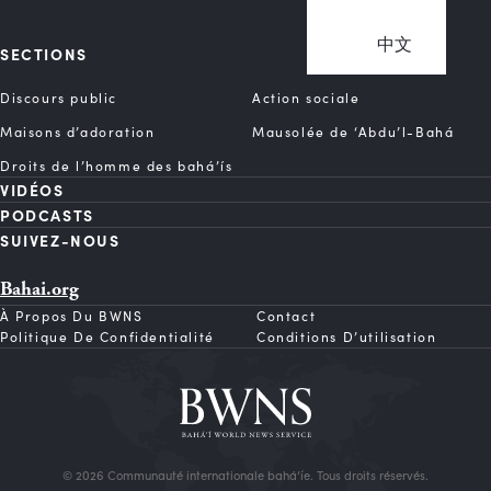
中文
SECTIONS
Discours public
Action sociale
Maisons d’adoration
Mausolée de ‘Abdu’l-Bahá
Droits de l’homme des bahá’ís
VIDÉOS
PODCASTS
SUIVEZ-NOUS
Bahai.org
À Propos Du BWNS
Contact
Politique De Confidentialité
Conditions D’utilisation
© 2026 Communauté internationale bahá’íe. Tous droits réservés.