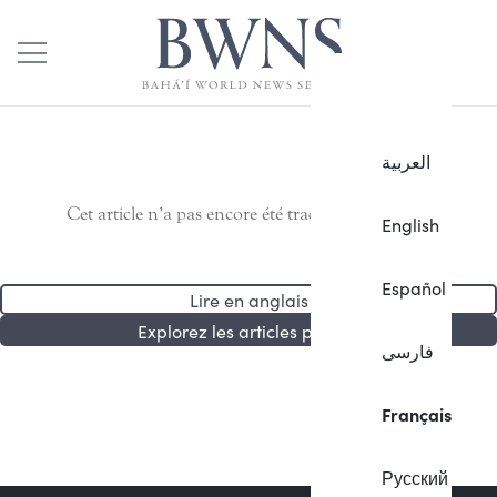
العربية
Cet article n’a pas encore été traduit en français.
English
Español
Lire en anglais
Explorez les articles publiés
فارسی
Français
Русский