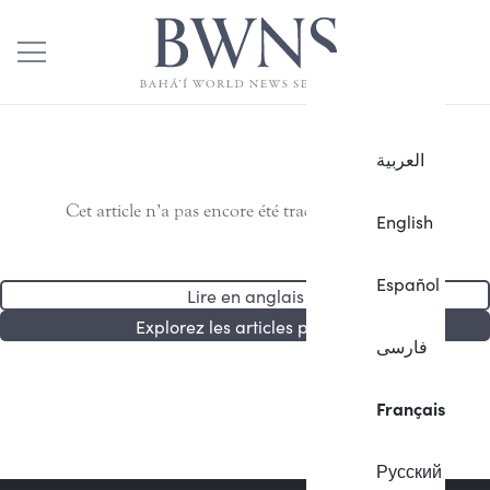
العربية
Cet article n’a pas encore été traduit en français.
English
Español
Lire en anglais
Explorez les articles publiés
فارسی
Français
Русский