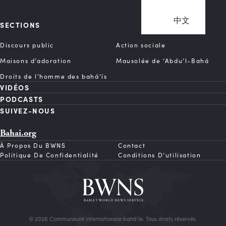
中文
SECTIONS
Discours public
Action sociale
Maisons d’adoration
Mausolée de ‘Abdu’l-Bahá
Droits de l’homme des bahá’ís
VIDÉOS
PODCASTS
SUIVEZ-NOUS
Bahai.org
À Propos Du BWNS
Contact
Politique De Confidentialité
Conditions D’utilisation
© 2026 Communauté internationale bahá’íe. Tous droits réservés.