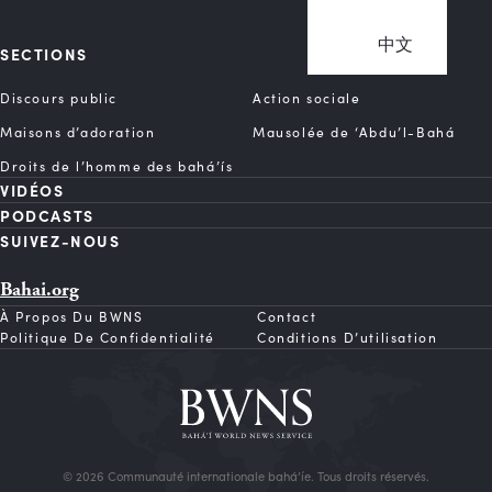
中文
SECTIONS
Discours public
Action sociale
Maisons d’adoration
Mausolée de ‘Abdu’l-Bahá
Droits de l’homme des bahá’ís
VIDÉOS
PODCASTS
SUIVEZ-NOUS
Bahai.org
À Propos Du BWNS
Contact
Politique De Confidentialité
Conditions D’utilisation
© 2026 Communauté internationale bahá’íe. Tous droits réservés.