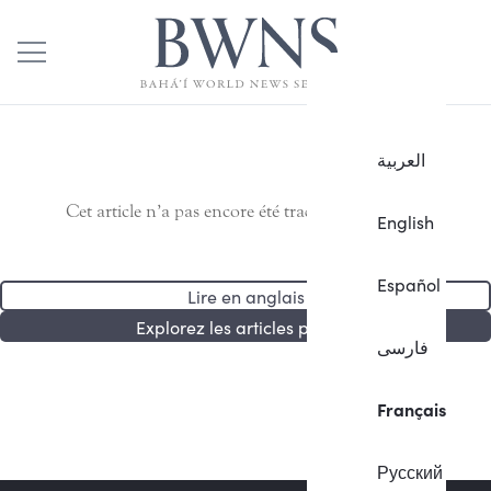
العربية
Cet article n’a pas encore été traduit en français.
English
Español
Lire en anglais
Explorez les articles publiés
فارسی
Français
Русский