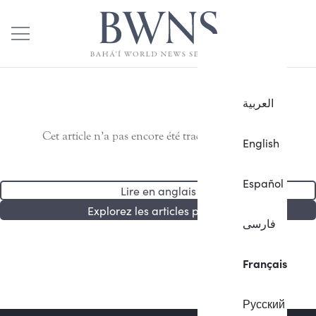
العربية
Cet article n’a pas encore été traduit en français.
English
Español
Lire en anglais
Explorez les articles publiés
فارسی
Français
Русский