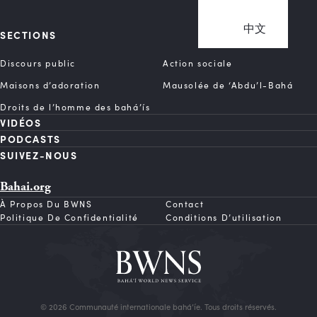
中文
SECTIONS
Discours public
Action sociale
Maisons d’adoration
Mausolée de ‘Abdu’l-Bahá
Droits de l’homme des bahá’ís
VIDÉOS
PODCASTS
SUIVEZ-NOUS
Bahai.org
À Propos Du BWNS
Contact
Politique De Confidentialité
Conditions D’utilisation
© 2026 Communauté internationale bahá’íe. Tous droits réservés.