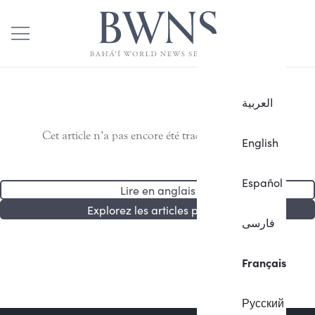
العربية
Cet article n’a pas encore été traduit en français.
English
Español
Lire en anglais
Explorez les articles publiés
فارسی
Français
Русский