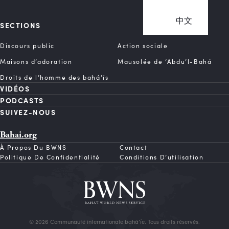
中文
SECTIONS
Discours public
Action sociale
Maisons d’adoration
Mausolée de ‘Abdu’l-Bahá
Droits de l’homme des bahá’ís
VIDÉOS
PODCASTS
SUIVEZ-NOUS
Bahai.org
À Propos Du BWNS
Contact
Politique De Confidentialité
Conditions D’utilisation
© 2026 Communauté internationale bahá’íe. Tous droits réservés.