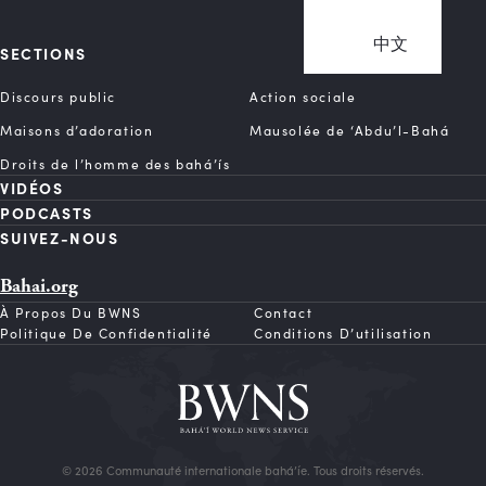
中文
SECTIONS
Discours public
Action sociale
Maisons d’adoration
Mausolée de ‘Abdu’l-Bahá
Droits de l’homme des bahá’ís
VIDÉOS
PODCASTS
SUIVEZ-NOUS
Bahai.org
À Propos Du BWNS
Contact
Politique De Confidentialité
Conditions D’utilisation
© 2026 Communauté internationale bahá’íe. Tous droits réservés.