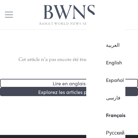
العربية
Cet article n’a pas encore été traduit en français.
English
Español
Lire en anglais
Explorez les articles publiés
فارسی
Français
Русский