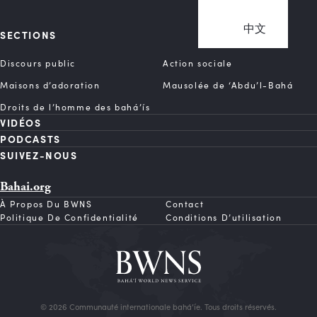
中文
SECTIONS
Discours public
Action sociale
Maisons d’adoration
Mausolée de ‘Abdu’l-Bahá
Droits de l’homme des bahá’ís
VIDÉOS
PODCASTS
SUIVEZ-NOUS
Bahai.org
À Propos Du BWNS
Contact
Politique De Confidentialité
Conditions D’utilisation
© 2026 Communauté internationale bahá’íe. Tous droits réservés.