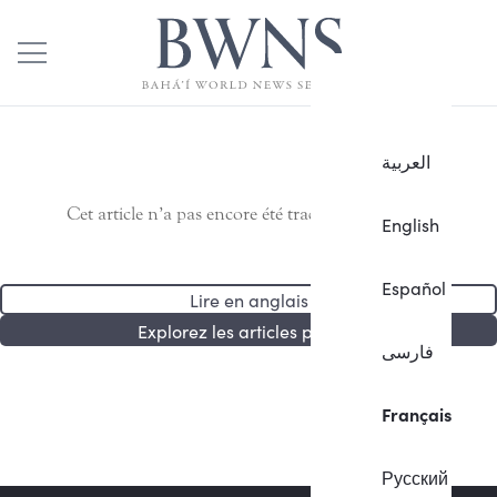
العربية
Cet article n’a pas encore été traduit en français.
English
Español
Lire en anglais
Explorez les articles publiés
فارسی
Français
Русский