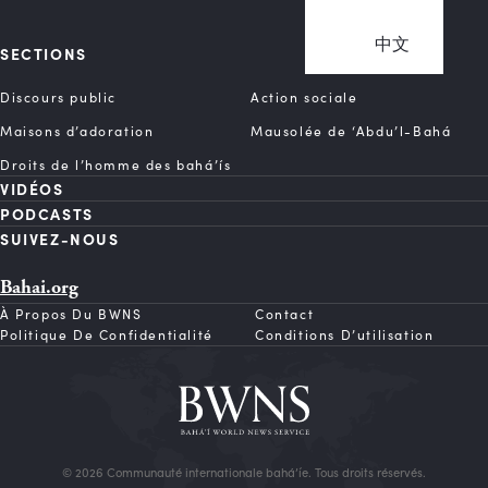
中文
SECTIONS
Discours public
Action sociale
Maisons d’adoration
Mausolée de ‘Abdu’l-Bahá
Droits de l’homme des bahá’ís
VIDÉOS
PODCASTS
SUIVEZ-NOUS
Bahai.org
À Propos Du BWNS
Contact
Politique De Confidentialité
Conditions D’utilisation
© 2026 Communauté internationale bahá’íe. Tous droits réservés.