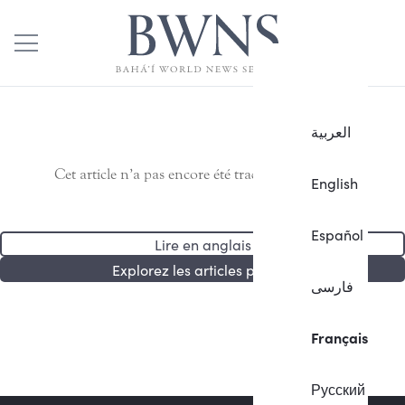
العربية
Cet article n’a pas encore été traduit en français.
English
Español
Lire en anglais
Explorez les articles publiés
فارسی
Français
Русский