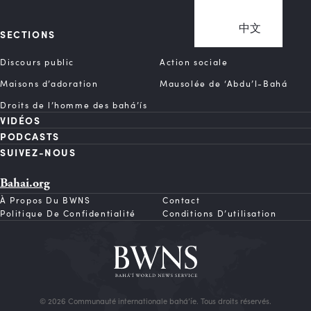
中文
SECTIONS
Discours public
Action sociale
Maisons d’adoration
Mausolée de ‘Abdu’l-Bahá
Droits de l’homme des bahá’ís
VIDÉOS
PODCASTS
SUIVEZ-NOUS
Bahai.org
À Propos Du BWNS
Contact
Politique De Confidentialité
Conditions D’utilisation
© 2026 Communauté internationale bahá’íe. Tous droits réservés.