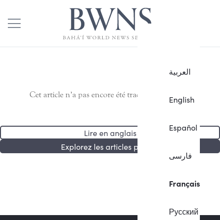
العربية
Cet article n’a pas encore été traduit en français.
English
Español
Lire en anglais
Explorez les articles publiés
فارسی
Français
Русский