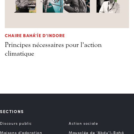
CHAIRE BAHÁ’ÍE D’INDORE
Principes nécessaires pour l’action
climatique
SECTIONS
Discours public
Action sociale
Maisons d’adoration
Mausolée de ‘Abdu’l-Bahá