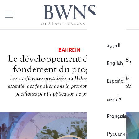
العربية
BAHREÏN
Le développement des familles,
English
fondement du progrès social
Les conférences organisées au Bahreïn soulignent le rôle
Español
essentiel des familles dans la promotion de communautés
pacifiques par l’application de principes spirituels.
فارسی
Français
Русский