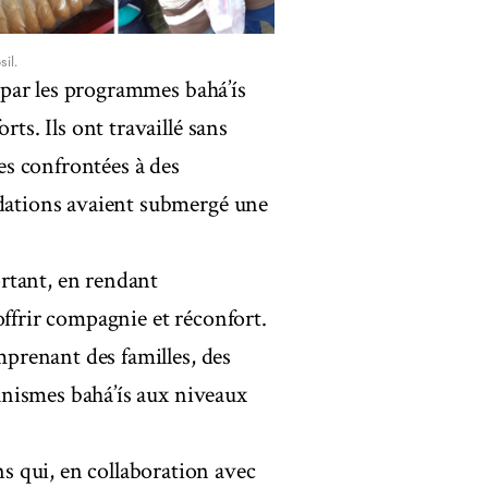
il.
i par les programmes bahá’ís
rts. Ils ont travaillé sans
s confrontées à des
ndations avaient submergé une
rtant, en rendant
offrir compagnie et réconfort.
omprenant des familles, des
ganismes bahá’ís aux niveaux
 qui, en collaboration avec