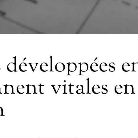
s développées e
nent vitales en
n