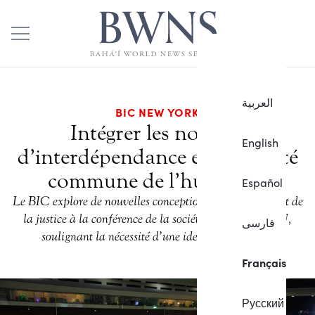
العربية
BIC NEW YORK
Intégrer les notions
English
d’interdépendance et d’identité
commune de l’humanité
Español
Le BIC explore de nouvelles conceptions du leadership et de
la justice à la conférence de la société civile de l’ONU,
فارسی
soulignant la nécessité d’une identité commune.
Français
Русский