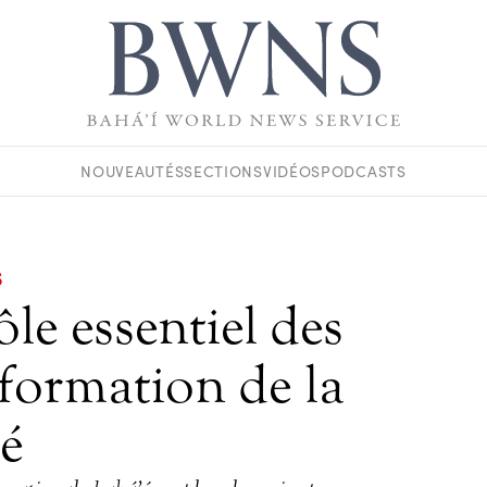
NOUVEAUTÉS
SECTIONS
VIDÉOS
PODCASTS
S
ôle essentiel des
sformation de la
té