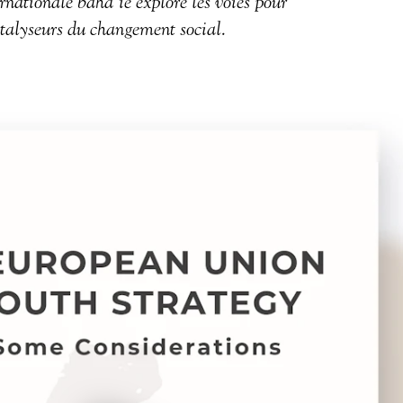
ationale bahá’íe explore les voies pour
atalyseurs du changement social.