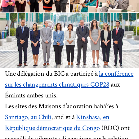
Une délégation du BIC a participé à
la conférence
sur les changements climatiques COP28
aux
Émirats arabes unis.
Les sites des Maisons d’adoration bahá’íes à
Santiago, au Chili
, and et à
Kinshasa, en
République démocratique du Congo
(RDC) ont
accueilli de vibrantes discussions sur la relation