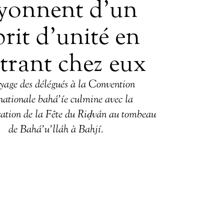
yonnent d’un
prit d’unité en
trant chez eux
yage des délégués à la Convention
nationale bahá’íe culmine avec la
tion de la Fête du Riḍván au tombeau
de Bahá’u’lláh à Bahjí.