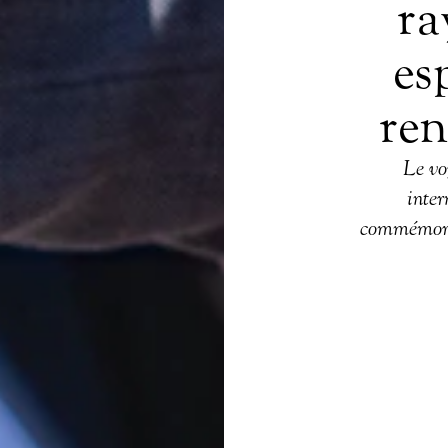
ra
es
ren
Le vo
inter
commémora