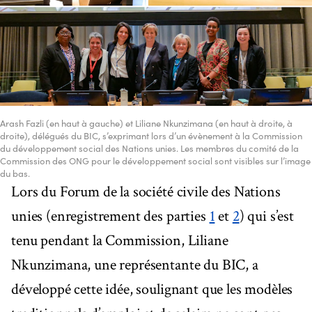
Arash Fazli (en haut à gauche) et Liliane Nkunzimana (en haut à droite, à
droite), délégués du BIC, s’exprimant lors d’un évènement à la Commission
du développement social des Nations unies. Les membres du comité de la
Commission des ONG pour le développement social sont visibles sur l’image
du bas.
Lors du Forum de la société civile des Nations
unies (enregistrement des parties
1
et
2
) qui s’est
tenu pendant la Commission, Liliane
Nkunzimana, une représentante du BIC, a
développé cette idée, soulignant que les modèles