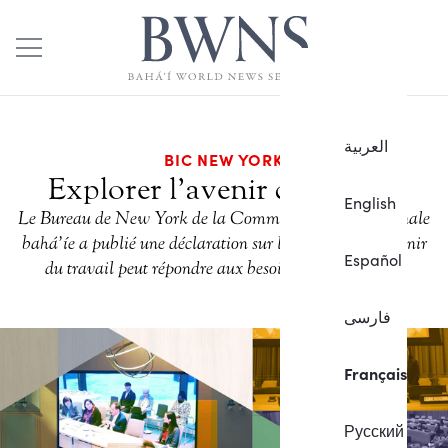
العربية
BIC NEW YORK
Explorer l’avenir du travail
English
Le Bureau de New York de la Communauté internationale
bahá’íe a publié une déclaration sur la façon dont l’avenir
Español
du travail peut répondre aux besoins de l’humanité.
فارسی
Français
Русский