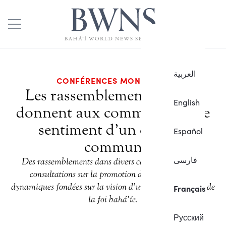
العربية
CONFÉRENCES MONDIALES
Les rassemblements locaux
English
donnent aux communautés le
sentiment d’un objectif
Español
commun
فارسی
Des rassemblements dans divers cadres inspirent des
consultations sur la promotion de communautés
dynamiques fondées sur la vision d’un monde pacifique de
Français
la foi bahá’íe.
Русский