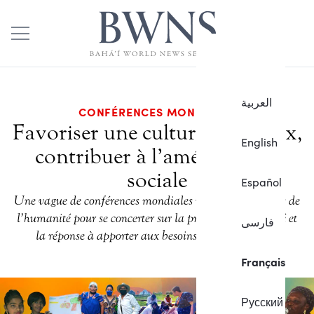
العربية
CONFÉRENCES MONDIALES
Favoriser une culture de la paix,
English
contribuer à l’amélioration
sociale
Español
Une vague de conférences mondiales rassemble les amis de
l’humanité pour se concerter sur la promotion de l’unité et
فارسی
la réponse à apporter aux besoins de leurs sociétés.
Français
Русский