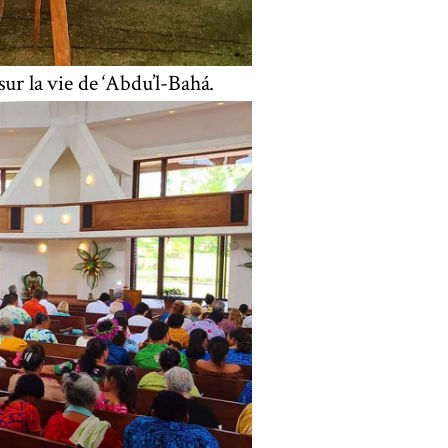
ur la vie de ‘Abdu’l-Bahá.