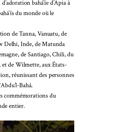
d’adoration bahá’íe d’Apia à
bahá’ís du monde où le
ation de Tanna, Vanuatu, de
w Delhi, Inde, de Matunda
emagne, de Santiago, Chili, du
et de Wilmette, aux États-
ion, réunissant des personnes
 ‘Abdu’l-Bahá.
 des commémorations du
nde entier.