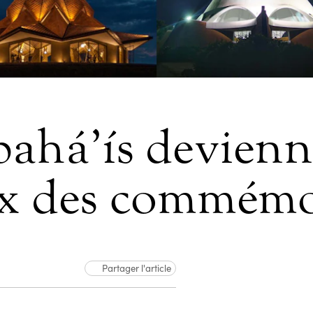
bahá’ís devienn
ux des commémo
Partager l'article