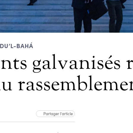
BDU’L-BAHÁ
ants galvanisés 
 du rassembleme
Partager l'article