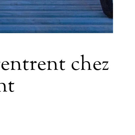
rentrent chez
nt