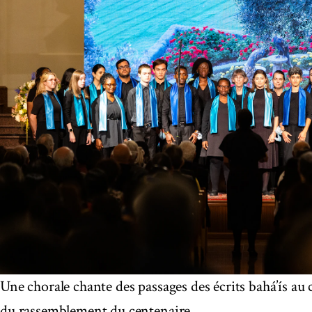
Une chorale chante des passages des écrits bahá’ís au 
du rassemblement du centenaire.