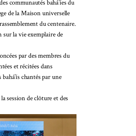
des communautés bahá’íes du
ège de la Maison universelle
u rassemblement du centenaire.
n sur la vie exemplaire de
ononcées par des membres du
tées et récitées dans
s bahá’ís chantés par une
a session de clôture et des