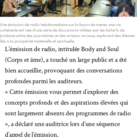
Une émission de radio hebdomadaire sur la façon de mener une vie
cohérente est née d’une série de discussions initiées par les bahá’ís de
Jordanie entre des journalistes et des acteurs sociaux, explorant des thèmes
liés à la prospérité matérielle et spirituelle.
L’émission de radio, intitulée Body and Soul
(Corps et âme), a touché un large public et a été
bien accueillie, provoquant des conversations
profondes parmi les auditeurs.
« Cette émission vous permet d’explorer des
concepts profonds et des aspirations élevées qui
sont largement absents des programmes de radio
», a déclaré une auditrice lors d’une séquence
d’appel de l’émission.