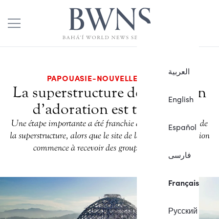
العربية
PAPOUASIE-NOUVELLE-GUINÉE
La superstructure de la maison
English
d’adoration est terminée
Une étape importante a été franchie avec l’achèvement de
Español
la superstructure, alors que le site de la maison d’adoration
commence à recevoir des groupes de visiteurs.
فارسی
Français
Русский