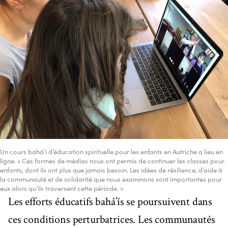
Un cours bahá’í d’éducation spirituelle pour les enfants en Autriche a lieu en
ligne. « Ces formes de médias nous ont permis de continuer les classes pour
enfants, dont ils ont plus que jamais besoin. Les idées de résilience, d’aide à
la communauté et de solidarité que nous examinons sont importantes pour
eux alors qu’ils traversent cette période. »
Les efforts éducatifs bahá’ís se poursuivent dans
ces conditions perturbatrices. Les communautés