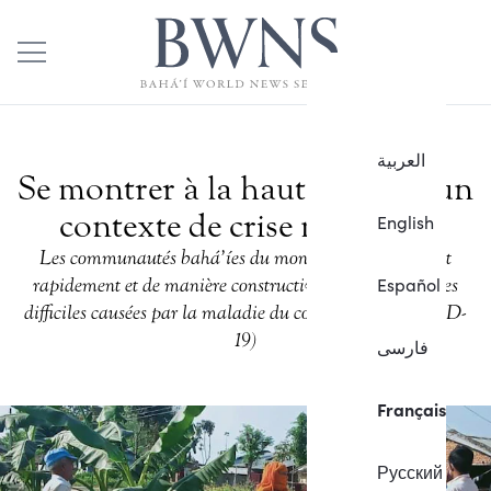
العربية
Se montrer à la hauteur dans un
contexte de crise mondiale
English
Les communautés bahá’íes du monde entier réagissent
Español
rapidement et de manière constructive aux circonstances
difficiles causées par la maladie du coronavirus (COVID-
19)
فارسی
Français
Русский