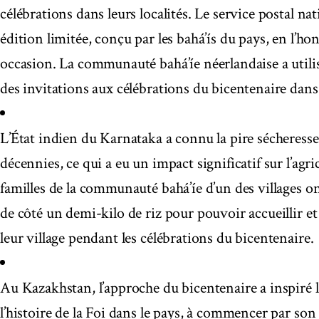
célébrations dans leurs localités. Le service postal n
édition limitée, conçu par les bahá’ís du pays, en l’h
occasion. La communauté bahá’íe néerlandaise a utili
des invitations aux célébrations du bicentenaire dans 
L’État indien du Karnataka a connu la pire sécheresse
décennies, ce qui a eu un impact significatif sur l’agri
familles de la communauté bahá’íe d’un des villages o
de côté un demi-kilo de riz pour pouvoir accueillir et
leur village pendant les célébrations du bicentenaire.
Au Kazakhstan, l’approche du bicentenaire a inspiré l
l’histoire de la Foi dans le pays, à commencer par son