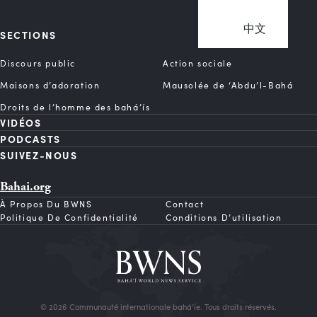
中文
SECTIONS
Discours public
Action sociale
Maisons d’adoration
Mausolée de ‘Abdu’l-Bahá
Droits de l’homme des bahá’ís
VIDÉOS
PODCASTS
SUIVEZ-NOUS
Bahai.org
À Propos Du BWNS
Contact
Politique De Confidentialité
Conditions D’utilisation
© 2026 Communauté internationale bahá’íe. Tous droits réservés.