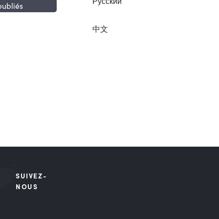
Русский
publiés
中文
SUIVEZ-
NOUS