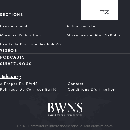
中文
SECTIONS
Discours public
Action sociale
Maisons d’adoration
Mausolée de ‘Abdu’l-Bahá
Droits de l’homme des bahá’ís
VIDÉOS
PODCASTS
SUIVEZ-NOUS
Bahai.org
À Propos Du BWNS
Contact
Politique De Confidentialité
Conditions D’utilisation
© 2026 Communauté internationale bahá’íe. Tous droits réservés.