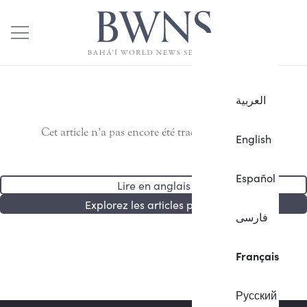
العربية
Cet article n’a pas encore été traduit en français.
English
Español
Lire en anglais
Explorez les articles publiés
فارسی
Français
Русский