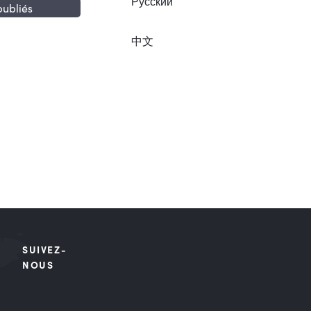
Русский
publiés
中文
SUIVEZ-
NOUS