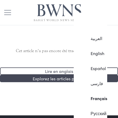
العربية
Cet article n’a pas encore été traduit en français.
English
Español
Lire en anglais
Explorez les articles publiés
فارسی
Français
Русский