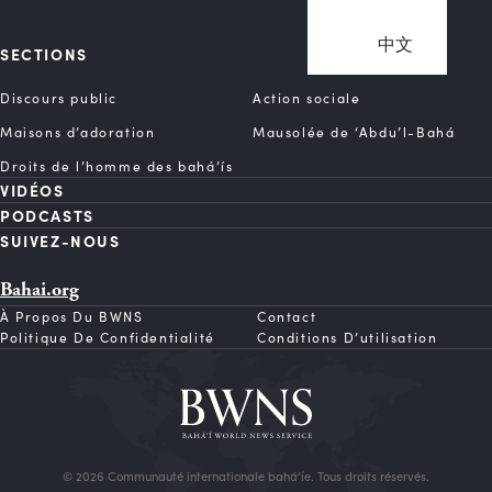
中文
SECTIONS
Discours public
Action sociale
Maisons d’adoration
Mausolée de ‘Abdu’l-Bahá
Droits de l’homme des bahá’ís
VIDÉOS
PODCASTS
SUIVEZ-NOUS
Bahai.org
À Propos Du BWNS
Contact
Politique De Confidentialité
Conditions D’utilisation
© 2026 Communauté internationale bahá’íe. Tous droits réservés.