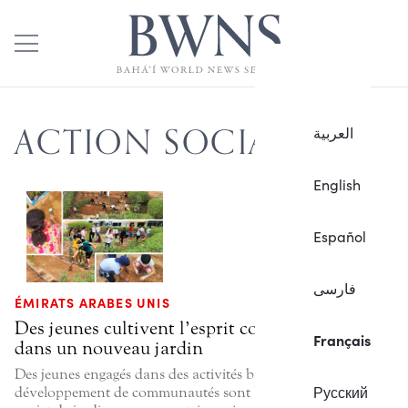
ACTION SOCIALE
العربية
English
Español
فارسی
ÉMIRATS ARABES UNIS
Des jeunes cultivent l’esprit communautaire
Français
dans un nouveau jardin
Des jeunes engagés dans des activités bahá’íes de
Русский
développement de communautés sont le fer de lance d’un