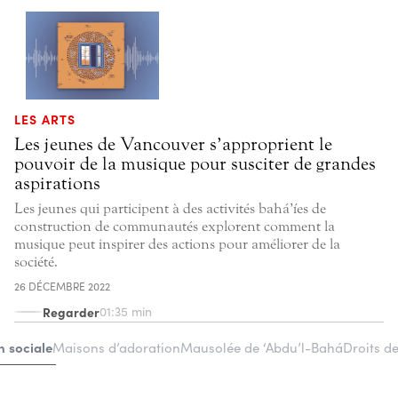
LES ARTS
Les jeunes de Vancouver s’approprient le
pouvoir de la musique pour susciter de grandes
aspirations
Les jeunes qui participent à des activités bahá’íes de
construction de communautés explorent comment la
musique peut inspirer des actions pour améliorer de la
société.
26 DÉCEMBRE 2022
Regarder
01:35 min
n sociale
Maisons d’adoration
Mausolée de ‘Abdu’l-Bahá
Droits d