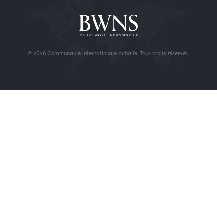
© 2026 Communauté internationale bahá’íe. Tous droits réservés.