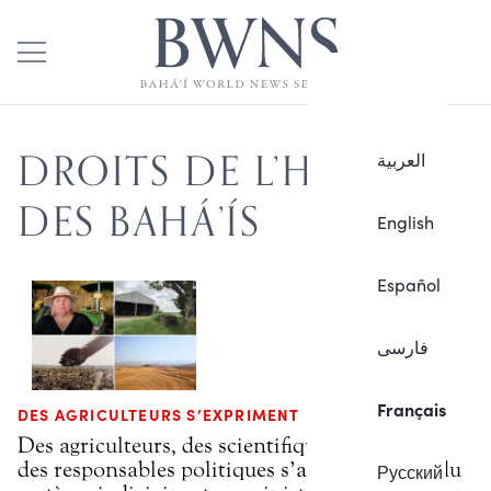
DROITS DE L’HOMME
العربية
DES BAHÁ’ÍS
English
Español
فارسی
Français
DES AGRICULTEURS S’EXPRIMENT
Des agriculteurs, des scientifiques agricoles et
des responsables politiques s’adressent chef du
Русский