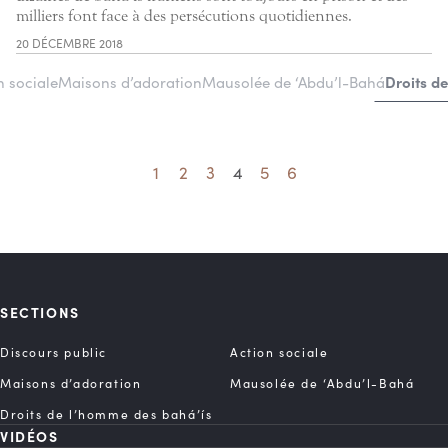
milliers font face à des persécutions quotidiennes.
20 DÉCEMBRE 2018
Droits d
n sociale
Maisons d’adoration
Mausolée de ‘Abdu’l-Bahá
1
2
3
4
5
6
SECTIONS
Discours public
Action sociale
Maisons d’adoration
Mausolée de ‘Abdu’l-Bahá
Droits de l’homme des bahá’ís
VIDÉOS