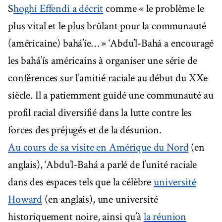
S
hoghi Effendi a décrit
comme « le problème le
plus vital et le plus brûlant pour la communauté
(américaine) bahá’íe… » ‘Abdu’l-Bahá a encouragé
les bahá’ís américains à organiser une série de
conférences sur l’amitié raciale au début du XXe
siècle. Il a patiemment guidé une communauté au
profil racial diversifié dans la lutte contre les
forces des préjugés et de la désunion.
Au cours de sa visite en Amérique du Nord
(en
anglais), ‘Abdu’l-Bahá a parlé de l’unité raciale
dans des espaces tels que la célèbre
université
Howard
(en anglais), une université
historiquement noire, ainsi qu’à
la réunion