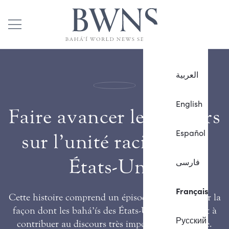
العربية
English
Faire avancer le discours
Español
sur l’unité raciale aux
États-Unis
فارسی
Français
Cette histoire comprend un épisode de podcast sur la
façon dont les bahá’ís des États-Unis apprennent à
Русский
contribuer au discours très important sur la race.