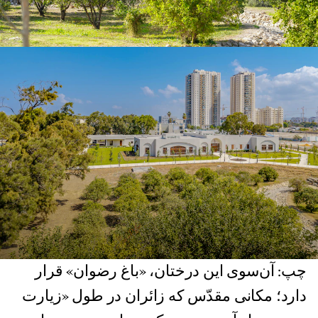
چپ: آن‌سوی این درختان، «باغ رضوان» قرار
دارد؛ مکانی مقدّس که زائران در طول «زیارت