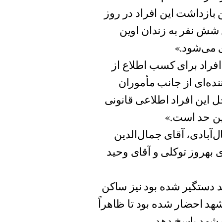
بازداشت اين افراد در روز
 شش نفر به زندان اوين
 مى‌شود.»
 افراد براى كسب اطلاع از
نده‌اى از جانب مأموران
ل اين افراد اطلاعى قانونی
رين حد است.»
‌آبادى، آقاى جمال‌الدين
 بهروز توكلى و آقاى وحيد
ه روز پنجم مارس ٢٠٠٨ در مشهد دستگير شده بود نيز ساكن
د احضار شده بود تا ظاهراً
مشهد پاسخ دهد.