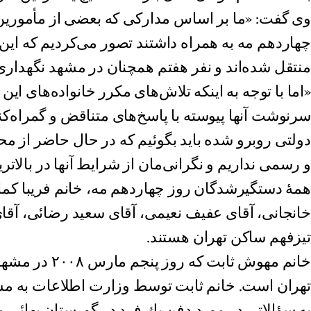
وى گفت: «ما بر اساس مداركى كه بعضى از مأمورين 
چهاردهم مه به همراه داشتند تصور مى‌كرديم كه اين
منتقل شده‌اند و نفر هفتم همچنان در مشهد نگهدارى
«اما با توجه به اينكه تلاش‌هاى مكرر خانواده‌هاى اين
سرنوشت آنها پيوسته با پاسخ‌هاى متناقض و گمراه‌كن
دولتى روبرو شده بايد بگوئيم كه در حال حاضر از مح
و رسمی نداريم و نگرانى‌مان از شرایط آنها در بالات
همۀ‌ دستگيرشدگان روز چهاردهم مه، خانم فريبا كمال
خانجانى، آقاى عفيف نعيمى، آقاى سعيد رضائى، آقاى
تيزفهم ساكن تهران هستند.
خانم مهوش ثابت ك
تهران است. خانم ثابت توسط وزارت اطلاعات به مشه
به سؤالاتى در مورد دفن يك فرد در گورستان بهائى 