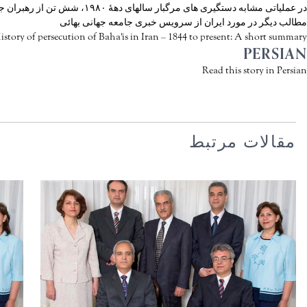
در عملياتى مشابه دستگيرى هاى مرگبار سالهاى دهۀ ١٩٨٠، شش تن از رهبران جامعۀ بهائى در ايران بازداشت شدند
مطالب دیگر در مورد ایران از سرویس خبری جامعه جهانی بهائی
istory of persecution of Baha'is in Iran – 1844 to present: A short summary
PERSIAN
Read this story in Persian
مقالات مرتبط