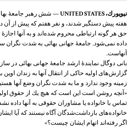
نيويورك، UNITED STATES
— شش رهبر جامعۀ بهائيا
هفته پيش دستگير شدند، و نفر هفتم که پیش از آن د
حق هر گونه ارتباطى محروم شده‌اند و به آنها اجازۀ ت
داده نمى‌شود. جامعۀ جهانى بهائى به شدت نگران 
آنهاست.
بانى دوگال نمايندۀ ارشد جامعۀ جهانى بهائى در سا
گزارش‌هاى اوليه حاكى از انتقال آنها به زندان اوين 
زمينه وجود ندارد و ما به شدت نگران وضع آنها هستي
«آنچه روشن است اين است كه هيچ يك از حقوق اوليۀ
تماس با خانواده يا مشاوران حقوقى به آنها داده ن
خانواده‌های بازداشت‌شدگان آگاه نیستند که آیا ایشان ب
اگر رفته‌اند اتهام ایشان چیست؟»