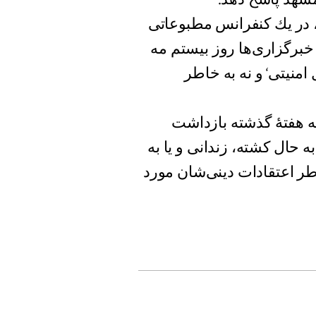
 در يك كنفرانس مطبوعاتى
خبرگزارى‌ها روز بيستم مه
 امنيتى‘ و نه به خاطر
هائيانى كه هفتۀ گذشته بازداشت
انند هزاران بهائى ديگرى كه از سال ١٩٧٩ تا به حال كشته، زندانى و يا به
طر اعتقادات دينى‌شان مورد