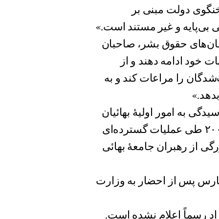
خنگوى دولت مبنى بر
لى بى‌پايه و غير مستند است.»
زمان‌های حقوق بشر، صاحبان
ت خود ادامه دهند و از
شدگان را مراعات كند و به
بدهد.»
گى به امور اوليۀ بهائيان
ايران هستند در ساعات بامدادى روز چهاردهم مه ٢٠٠٨ طى عمليات گسترده‌اى
رگى از رهبران جامعۀ بهائى
مارس پس از احضار به وزارت
اد رسماً اعلام نشده است.