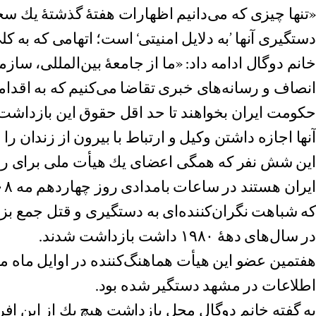
«تنها چيزى كه مى‌دانيم اظهارات هفتۀ گذشتۀ يك س
دستگيرى آنها ’به دلايل امنيتى‘ است؛ اتهامى كه به ك
خانم دوگال ادامه داد: «ما از جامعۀ بين‌المللى، سا
انصاف و رسانه‌هاى خبرى تقاضا مى‌كنيم که به اقداما
حكومت ايران بخواهند تا حد اقل حقوق اين بازداشت‌
آنها اجازه داشتن وكيل و ارتباط با بيرون از زندان را 
اين شش نفر كه همگى اعضاى يك هيأت ملى براى رسيد
كه شباهت نگران‌كننده‌اى به دستگيرى و قتل جمع بز
در سال‌هاى دهۀ ١٩٨٠ داشت بازداشت شدند.
هفتمين عضو اين هيأت هماهنگ‌كننده در اوايل ماه 
اطلاعات در مشهد دستگير شده بود.
به گفته خانم دوگال محل بازداشت هيچ يك از اين افر