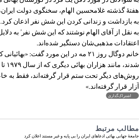
هفتۀ گذشته غلامحسين الهام، سخنگوى دولت ايران،
به بازداشت و زندانى كردن اين شش نفر اذعان كرد. 
به نقل از آقاى الهام نوشتند كه اين شش نفر’ به دلايل
اعتقادات مذهبى‌شان دستگير شده‌اند.
خانم دوگال روز ٢١ مه در اين مورد گفت: «ب
شدند، م
روش‌های ديگر تحت ستم قرار گرفته‌اند، فقط به خا
آزار قرار گرفته‌اند.»
اشتراک‌گذاری
مطالب مرتبط
جامعۀ جهانى بهائى ادعاهای ایران را بی پایه و غیر مستند اعلان کرد