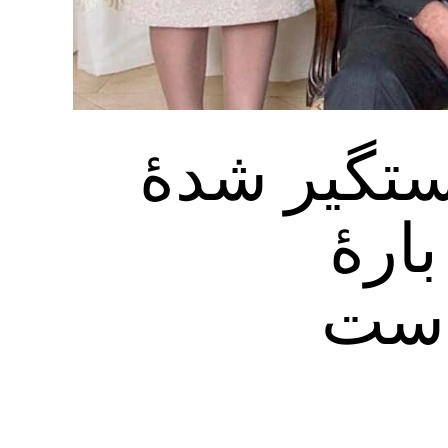
دستگير شدۀ
بارۀ
است