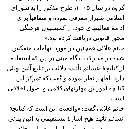
گروه در سال ٢٠٠۵، طرح مذکور را به شورای
اسلامی شیراز معرفی نموده و متعاقباً برای
ادامۀ فعالیتهای خود، از کمیسیون فرهنگی
مجوز قانونی دریافت کرده بود.»
خانم علائی همچنین در مورد اتهامات منعکس
شده در مدارک دادگاه مبنی بر این که استفاده
از کتابچۀ «نسائم تأئید» دلالت بر تبلیغ آئین بهائی
دارد، اظهار نظر نموده و گفت که تمرکز این
کتابچه آموزش مهارتهای کلامی و اصول اخلاقی
است.
خانم علائی گفت: «واقعیت این است که کتابچۀ
´نسائم تأئید` هیچ اشارۀ مستقیمی به آئین بهائی
نمی نماید و دروس آن، بازتاب اصولی اخلاقی