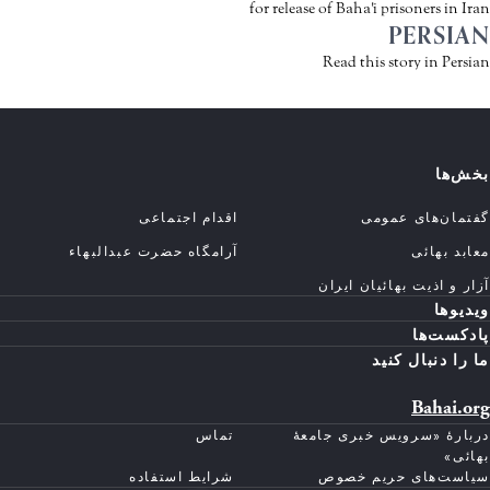
for release of Baha'i prisoners in Iran
PERSIAN
Read this story in Persian
بخش‌ها
گفتمان‌های عمومی
اقدام اجتماعی
معابد بهائی
آرامگاه حضرت عبدالبهاء
آزار و اذیت بهائیان ایران
ویدیوها
پادکست‌ها
ما را دنبال کنید
Bahai.org
دربارهٔ «سرویس خبری جامعهٔ
تماس
بهائی»
سیاست‌های حریم خصوص
شرایط استفاده