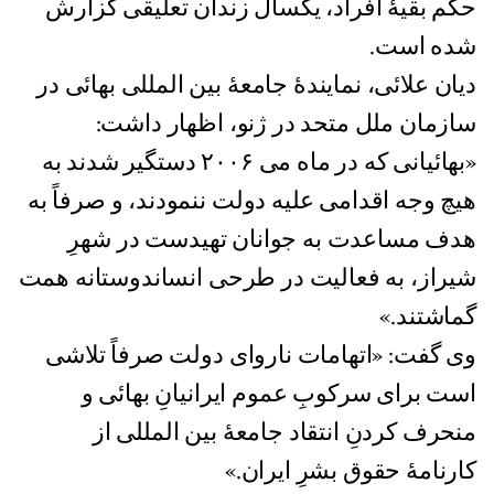
حکم بقیۀ افراد، یکسال زندان تعلیقی گزارش
شده است.
دیان علائی، نمایندۀ جامعۀ بین المللی بهائی در
سازمان ملل متحد در ژنو، اظهار داشت:
«بهائیانی که در ماه می ٢٠٠۶ دستگیر شدند به
هیچ وجه اقدامی علیه دولت ننمودند، و صرفاً به
هدف مساعدت به جوانان تهیدست در شهرِ
شیراز، به فعالیت در طرحی انساندوستانه همت
گماشتند.»
وی گفت: «اتهامات ناروای دولت صرفاً تلاشی
است برای سرکوبِ عموم ایرانیانِ بهائی و
منحرف کردنِ انتقاد جامعۀ بین المللی از
کارنامۀ حقوق بشرِ ایران.»