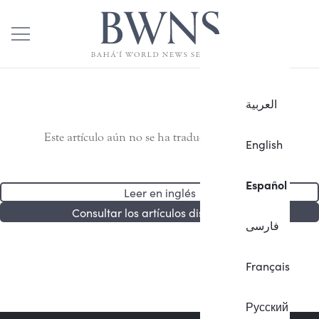
العربية
Este artículo aún no se ha traducido al español.
English
Español
Leer en inglés
Consultar los artículos disponibles
فارسی
Français
Русский