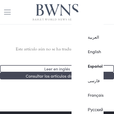
العربية
Este artículo aún no se ha traducido al español.
English
Español
Leer en inglés
Consultar los artículos disponibles
فارسی
Français
Русский