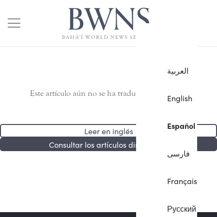
العربية
Este artículo aún no se ha traducido al español.
English
Español
Leer en inglés
Consultar los artículos disponibles
فارسی
Français
Русский