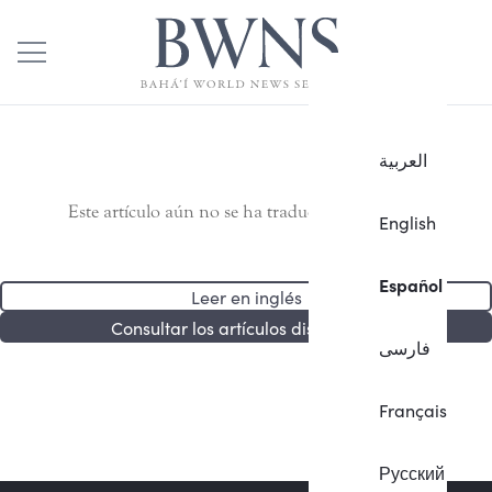
العربية
Este artículo aún no se ha traducido al español.
English
Español
Leer en inglés
Consultar los artículos disponibles
فارسی
Français
Русский