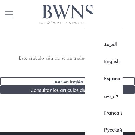
العربية
Este artículo aún no se ha traducido al español.
English
Español
Leer en inglés
Consultar los artículos disponibles
فارسی
Français
Русский