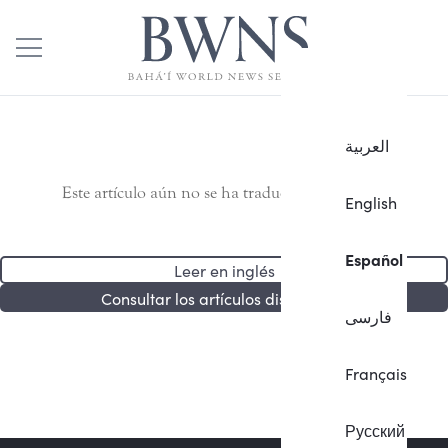
العربية
Este artículo aún no se ha traducido al español.
English
Español
Leer en inglés
Consultar los artículos disponibles
فارسی
Français
Русский