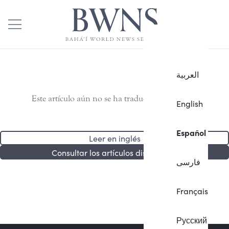
العربية
Este artículo aún no se ha traducido al español.
English
Español
Leer en inglés
Consultar los artículos disponibles
فارسی
Français
Русский