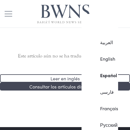
العربية
Este artículo aún no se ha traducido al español.
English
Español
Leer en inglés
Consultar los artículos disponibles
فارسی
Français
Русский