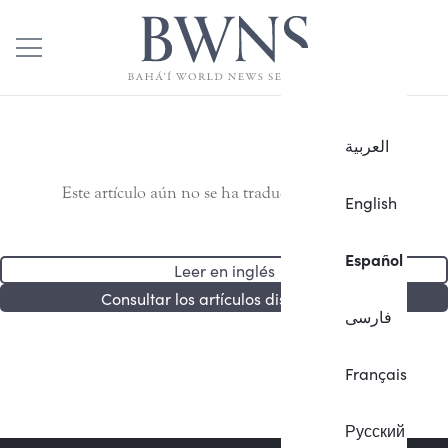
العربية
Este artículo aún no se ha traducido al español.
English
Español
Leer en inglés
Consultar los artículos disponibles
فارسی
Français
Русский