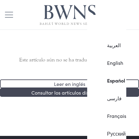
العربية
Este artículo aún no se ha traducido al español.
English
Español
Leer en inglés
Consultar los artículos disponibles
فارسی
Français
Русский