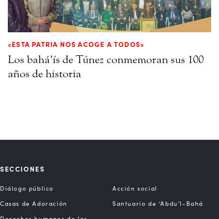
«ESTA PATRIA NOS ACOGE A TODOS»
Los bahá’ís de Túnez conmemoran sus 100
años de historia
SECCIONES
Diálogo público
Acción social
Casas de Adoración
Santuario de ‘Abdu’l-Bahá
Derechos humanos de los