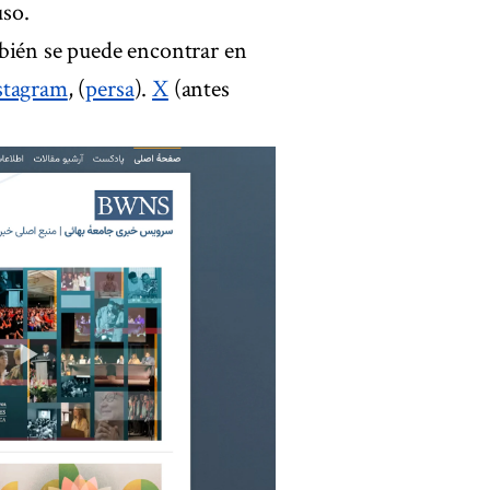
uso.
mbién se puede encontrar en
stagram
, (
persa
).
X
(antes