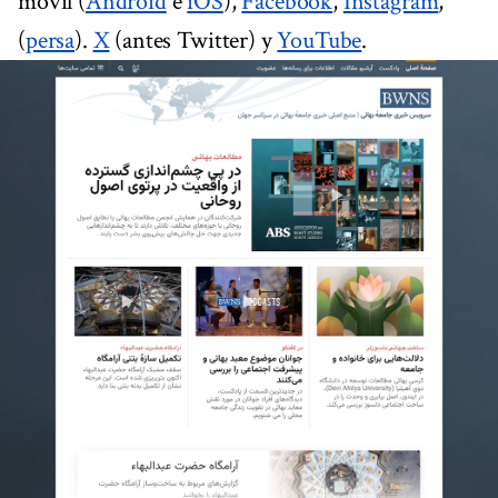
móvil (
Android
e
iOS
),
Facebook
,
Instagram
,
(
persa
).
X
(antes Twitter) y
YouTube
.