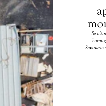
a
mom
Se ulti
hormigo
Santuario 